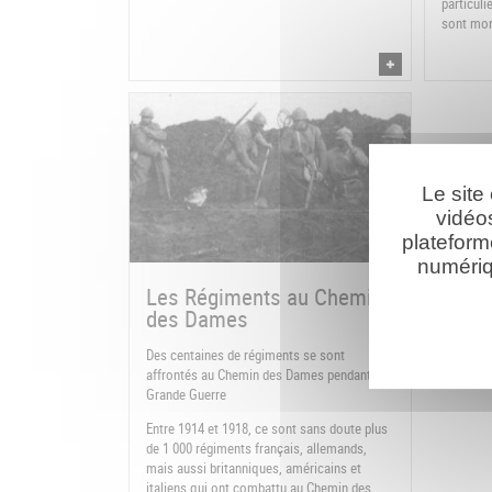
particuli
sont mor
Le site
vidéo
plateform
numériq
Les Régiments au Chemin
des Dames
Des centaines de régiments se sont
affrontés au Chemin des Dames pendant la
Grande Guerre
Entre 1914 et 1918, ce sont sans doute plus
de 1 000 régiments français, allemands,
mais aussi britanniques, américains et
italiens qui ont combattu au Chemin des