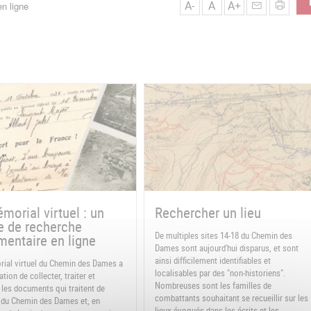
A-
A
A+
n ligne
morial virtuel : un
Rechercher un lieu
e de recherche
De multiples sites 14-18 du Chemin des
entaire en ligne
Dames sont aujourd'hui disparus, et sont
ainsi difficilement identifiables et
ial virtuel du Chemin des Dames a
localisables par des "non-historiens".
tion de collecter, traiter et
Nombreuses sont les familles de
 les documents qui traitent de
combattants souhaitant se recueillir sur les
re du Chemin des Dames et, en
lieux évoqués dans les écrits et les