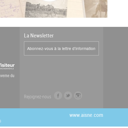
La
News
letter
Abonnez-vous à la lettre d'information
Caverne du
f
t
i
Rejoignez-nous
a
w
n
c
i
s
e
t
t
www.aisne.com
b
t
a
s
o
e
g