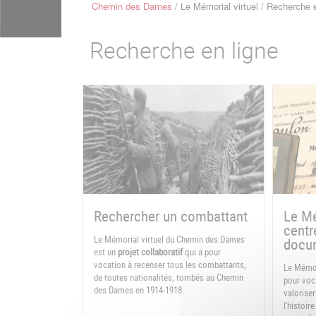
Chemin des Dames
Le Mémorial virtuel
Recherche e
Fil
d'Ariane
Recherche en ligne
Rechercher un combattant
Le Mé
centr
Le Mémorial virtuel du Chemin des Dames
docum
est un
projet collaboratif
qui a pour
vocation à recenser tous les combattants,
Le Mémor
de toutes nationalités, tombés au Chemin
pour voca
des Dames en 1914-1918.
valoriser
l'histoi