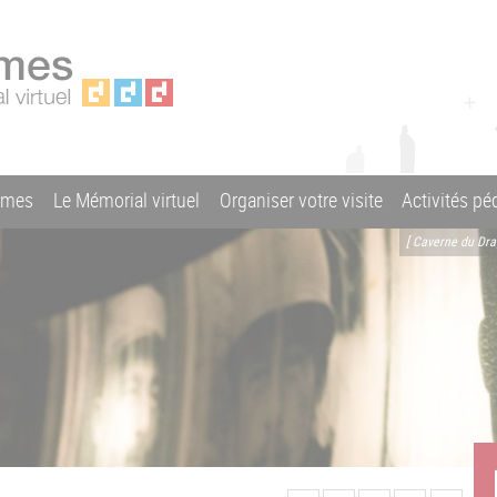
ames
Le Mémorial virtuel
Organiser votre visite
Activités p
[ Caverne du Dr