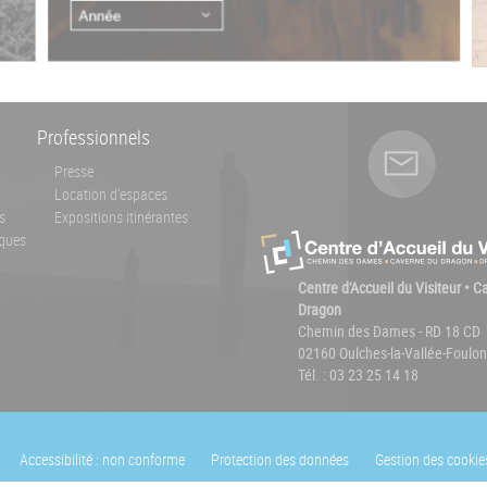
Professionnels
Presse
Location d'espaces
s
Expositions itinérantes
ques
Centre d'Accueil du Visiteur • 
Dragon
Chemin des Dames - RD 18 CD
02160 Oulches-la-Vallée-Foulon
Tél. : 03 23 25 14 18
Accessibilité : non conforme
Protection des données
Gestion des cookie