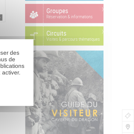
Groupes
Réservation & informations
Circuits
Visites & parcours thématiques
oser des
nus de
blications
activer.
Bo
de