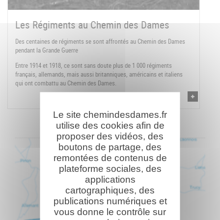
Les Régiments au Chemin des Dames
Des centaines de régiments se sont affrontés au Chemin des Dames
pendant la Grande Guerre
Entre 1914 et 1918, ce sont sans doute plus de 1 000 régiments
français, allemands, mais aussi britanniques, américains et italiens
qui ont combattu au Chemin des Dames.
Le site chemindesdames.fr
utilise des cookies afin de
proposer des vidéos, des
boutons de partage, des
remontées de contenus de
plateforme sociales, des
applications
cartographiques, des
publications numériques et
vous donne le contrôle sur