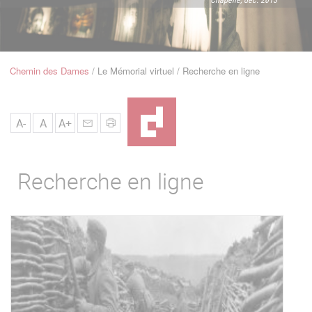
u
de
Navigation
Chemin des Dames
Le Mémorial virtuel
Recherche en ligne
Fil
d'Ariane
A-
A
A+
Recherche en ligne