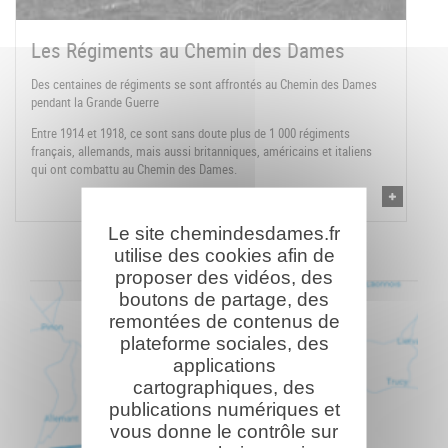
Les Régiments au Chemin des Dames
Des centaines de régiments se sont affrontés au Chemin des Dames
pendant la Grande Guerre
Entre 1914 et 1918, ce sont sans doute plus de 1 000 régiments
français, allemands, mais aussi britanniques, américains et italiens
qui ont combattu au Chemin des Dames.
Le site chemindesdames.fr
utilise des cookies afin de
proposer des vidéos, des
boutons de partage, des
remontées de contenus de
plateforme sociales, des
applications
cartographiques, des
publications numériques et
vous donne le contrôle sur