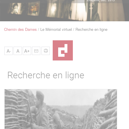
u
de
Navigation
Chemin des Dames
Le Mémorial virtuel
Recherche en ligne
Fil
d'Ariane
A-
A
A+
Recherche en ligne