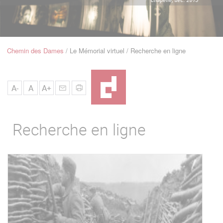
u
de
Navigation
Chemin des Dames
Le Mémorial virtuel
Recherche en ligne
Fil
d'Ariane
A-
A
A+
Recherche en ligne