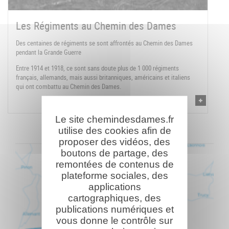
Les Régiments au Chemin des Dames
Des centaines de régiments se sont affrontés au Chemin des Dames
pendant la Grande Guerre
Entre 1914 et 1918, ce sont sans doute plus de 1 000 régiments
français, allemands, mais aussi britanniques, américains et italiens
qui ont combattu au Chemin des Dames.
Le site chemindesdames.fr
utilise des cookies afin de
proposer des vidéos, des
boutons de partage, des
remontées de contenus de
plateforme sociales, des
applications
cartographiques, des
publications numériques et
vous donne le contrôle sur