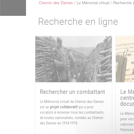
Chemin des Dames
Le Mémorial virtuel
Recherche e
Fil
d'Ariane
Recherche en ligne
Rechercher un combattant
Le Mé
centr
Le Mémorial virtuel du Chemin des Dames
docum
est un
projet collaboratif
qui a pour
vocation à recenser tous les combattants,
Le Mémor
de toutes nationalités, tombés au Chemin
pour voca
des Dames en 1914-1918.
valoriser
l'histoi