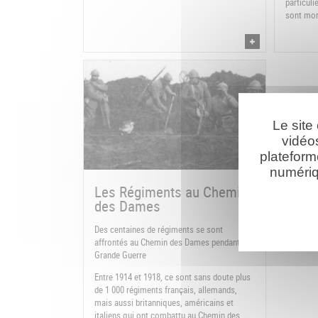
particuli
sont mor
Le site
vidéo
plateform
numériq
Les Régiments au Chemin
des Dames
Des centaines de régiments se sont
affrontés au Chemin des Dames pendant la
Grande Guerre
Entre 1914 et 1918, ce sont sans doute plus
de 1 000 régiments français, allemands,
mais aussi britanniques, américains et
italiens qui ont combattu au Chemin des