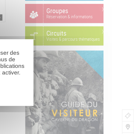
Groupes
Réservation & informations
Circuits
Visites & parcours thématiques
oser des
nus de
blications
activer.
Bo
de