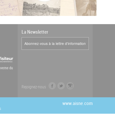
La
News
letter
Abonnez-vous à la lettre d'information
Caverne du
f
t
i
Rejoignez-nous
a
w
n
c
i
s
e
t
t
www.aisne.com
b
t
a
s
o
e
g