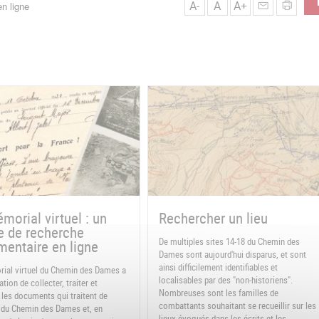
A-
A
A+
n ligne
morial virtuel : un
Rechercher un lieu
e de recherche
De multiples sites 14-18 du Chemin des
entaire en ligne
Dames sont aujourd'hui disparus, et sont
ainsi difficilement identifiables et
ial virtuel du Chemin des Dames a
localisables par des "non-historiens".
tion de collecter, traiter et
Nombreuses sont les familles de
 les documents qui traitent de
combattants souhaitant se recueillir sur les
re du Chemin des Dames et, en
lieux évoqués dans les écrits et les