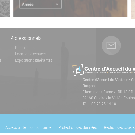
Professionnels
Presse
Location d'espaces
s
Expositions itinérantes
ques
Centre d'Accueil du Visiteur • 
Dragon
Chemin des Dames - RD 18 CD
02160 Oulches-la-Vallée-Foulon
Tél. : 03 23 25 14 18
Accessibilité : non conforme
Protection des données
Gestion des cookie