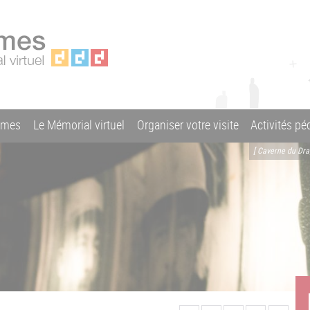
ames
Le Mémorial virtuel
Organiser votre visite
Activités p
[ Caverne du Dr