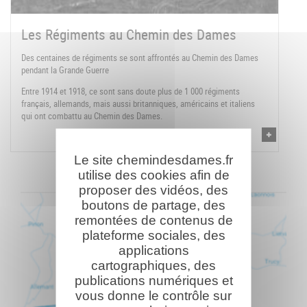
Les Régiments au Chemin des Dames
Des centaines de régiments se sont affrontés au Chemin des Dames
pendant la Grande Guerre
Entre 1914 et 1918, ce sont sans doute plus de 1 000 régiments
français, allemands, mais aussi britanniques, américains et italiens
qui ont combattu au Chemin des Dames.
Le site chemindesdames.fr
utilise des cookies afin de
proposer des vidéos, des
boutons de partage, des
remontées de contenus de
plateforme sociales, des
applications
cartographiques, des
publications numériques et
vous donne le contrôle sur