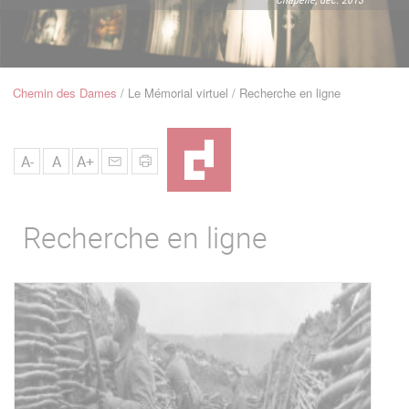
u
de
Navigation
Chemin des Dames
Le Mémorial virtuel
Recherche en ligne
Fil
d'Ariane
A-
A
A+
Recherche en ligne