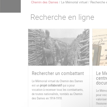
Chemin des Dames
Le Mémorial virtuel
Recherche e
Fil
d'Ariane
Recherche en ligne
Rechercher un combattant
Le Mé
centr
Le Mémorial virtuel du Chemin des Dames
docum
est un
projet collaboratif
qui a pour
vocation à recenser tous les combattants,
Le Mémor
de toutes nationalités, tombés au Chemin
pour voca
des Dames en 1914-1918.
valoriser
l'histoi