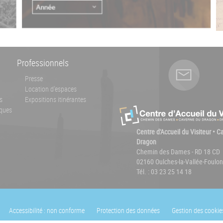
Professionnels
Presse
Location d'espaces
s
Expositions itinérantes
ques
Centre d'Accueil du Visiteur • 
Dragon
Chemin des Dames - RD 18 CD
02160 Oulches-la-Vallée-Foulon
Tél. : 03 23 25 14 18
Accessibilité : non conforme
Protection des données
Gestion des cookie