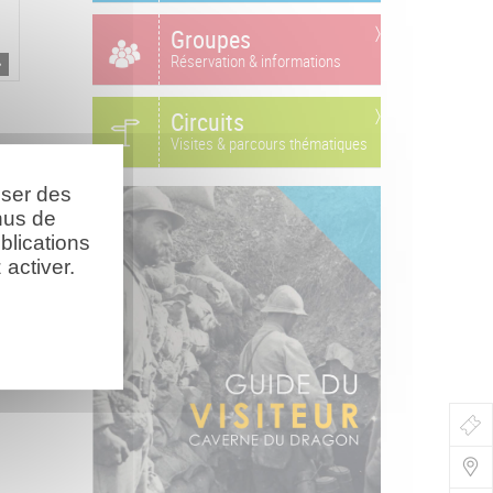
Groupes
Réservation & informations
Circuits
Visites & parcours thématiques
oser des
nus de
blications
activer.
Bo
de