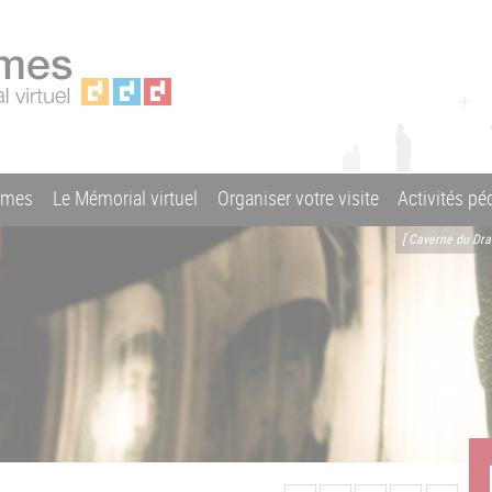
ames
Le Mémorial virtuel
Organiser votre visite
Activités p
[ Caverne du Dr