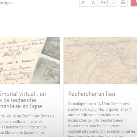
A-
A
A+
n ligne
morial virtuel : un
Rechercher un lieu
e de recherche
De multiples sites 14-18 du Chemin des
entaire en ligne
Dames sont aujourd'hui disparus, et sont
ainsi difficilement identifiables et
ial virtuel du Chemin des Dames a
localisables par des "non-historiens".
tion de collecter, traiter et
Nombreuses sont les familles de
 les documents qui traitent de
combattants souhaitant se recueillir sur les
re du Chemin des Dames et, en
lieux évoqués dans les écrits et les