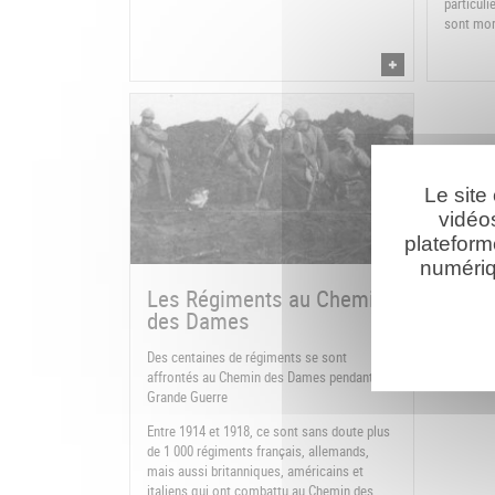
particuli
sont mor
Le site
vidéo
plateform
numériq
Les Régiments au Chemin
des Dames
Des centaines de régiments se sont
affrontés au Chemin des Dames pendant la
Grande Guerre
Entre 1914 et 1918, ce sont sans doute plus
de 1 000 régiments français, allemands,
mais aussi britanniques, américains et
italiens qui ont combattu au Chemin des