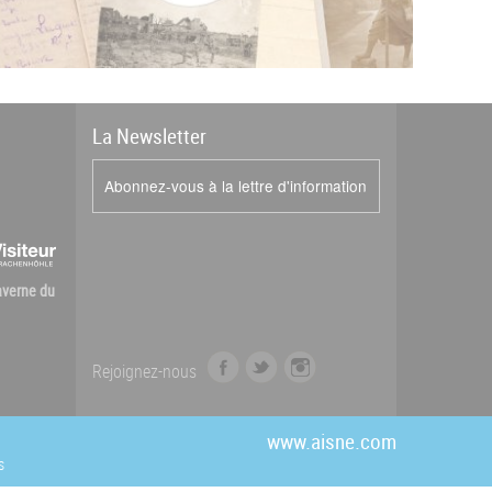
La
News
letter
Abonnez-vous à la lettre d'information
Caverne du
f
t
i
Rejoignez-nous
a
w
n
c
i
s
e
t
t
www.aisne.com
b
t
a
s
o
e
g