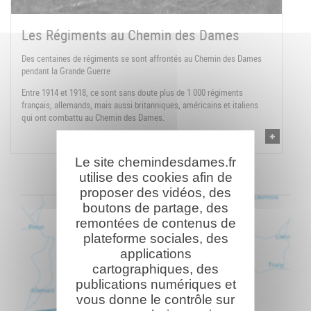
Les Régiments au Chemin des Dames
Des centaines de régiments se sont affrontés au Chemin des Dames
pendant la Grande Guerre
Entre 1914 et 1918, ce sont sans doute plus de 1 000 régiments
français, allemands, mais aussi britanniques, américains et italiens
qui ont combattu au Chemin des Dames.
Le site chemindesdames.fr
utilise des cookies afin de
proposer des vidéos, des
boutons de partage, des
remontées de contenus de
plateforme sociales, des
applications
cartographiques, des
publications numériques et
vous donne le contrôle sur