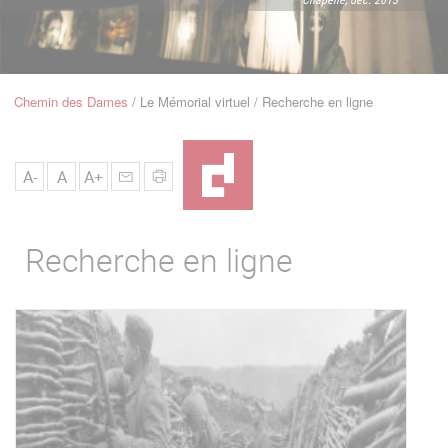
u
de
Navigation
Chemin des Dames
Le Mémorial virtuel
Recherche en ligne
Fil
d'Ariane
A-
A
A+
Recherche en ligne