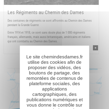
Les Régiments au Chemin des Dames
Des centaines de régiments se sont affrontés au Chemin des Dames
pendant la Grande Guerre
Entre 1914 et 1918, ce sont sans doute plus de 1 000 régiments
français, allemands, mais aussi britanniques, américains et italiens
qui ont combattu au Chemin des Dames.
Le site chemindesdames.fr
utilise des cookies afin de
proposer des vidéos, des
boutons de partage, des
remontées de contenus de
plateforme sociales, des
applications
cartographiques, des
publications numériques et
vous donne le contrôle sur