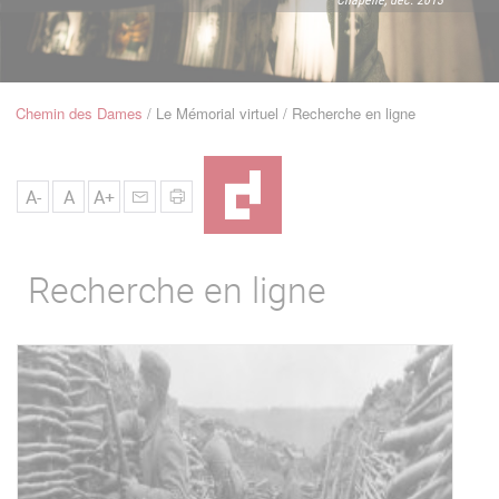
u
de
Navigation
Chemin des Dames
Le Mémorial virtuel
Recherche en ligne
Fil
d'Ariane
A-
A
A+
Recherche en ligne