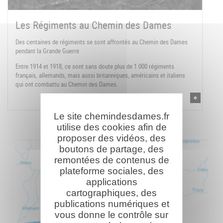
Les Régiments au Chemin des Dames
Des centaines de régiments se sont affrontés au Chemin des Dames
pendant la Grande Guerre
Entre 1914 et 1918, ce sont sans doute plus de 1 000 régiments
français, allemands, mais aussi britanniques, américains et italiens
qui ont combattu au Chemin des Dames.
Le site chemindesdames.fr
utilise des cookies afin de
proposer des vidéos, des
boutons de partage, des
remontées de contenus de
plateforme sociales, des
applications
cartographiques, des
publications numériques et
vous donne le contrôle sur