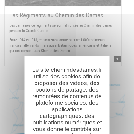
Les Régiments au Chemin des Dames
Des centaines de régiments se sont affrontés au Chemin des Dames
pendant la Grande Guerre
Entre 1914 et 1918, ce sont sans doute plus de 1 000 régiments
français, allemands, mais aussi britanniques, américains et italiens
qui ont combattu au Chemin des Dames.
Le site chemindesdames.fr
utilise des cookies afin de
proposer des vidéos, des
boutons de partage, des
remontées de contenus de
plateforme sociales, des
applications
cartographiques, des
publications numériques et
vous donne le contrôle sur