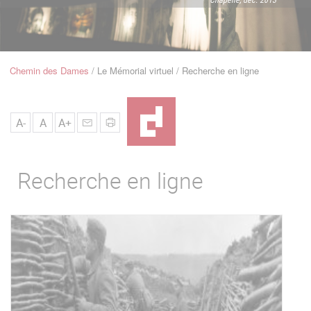
u
de
Navigation
Chemin des Dames
Le Mémorial virtuel
Recherche en ligne
Fil
d'Ariane
A-
A
A+
Recherche en ligne