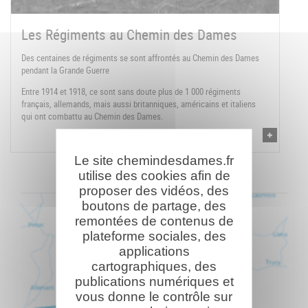
Les Régiments au Chemin des Dames
Des centaines de régiments se sont affrontés au Chemin des Dames
pendant la Grande Guerre
Entre 1914 et 1918, ce sont sans doute plus de 1 000 régiments
français, allemands, mais aussi britanniques, américains et italiens
qui ont combattu au Chemin des Dames.
Le site chemindesdames.fr
utilise des cookies afin de
proposer des vidéos, des
boutons de partage, des
remontées de contenus de
plateforme sociales, des
applications
cartographiques, des
publications numériques et
vous donne le contrôle sur