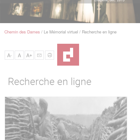
u
de
Navigation
Chemin des Dames
Le Mémorial virtuel
Recherche en ligne
Fil
d'Ariane
A-
A
A+
Recherche en ligne