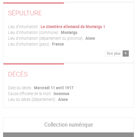
SÉPULTURE
Lieu d'inhumation :
Le cimetière allemand de Montaigu 1
Lieu d'inhumation (commune) :
Montaigu
Lieu d'inhumation (département ou province) :
Aisne
Lieu d'inhumation (pays) :
France
Voir plus
DÉCÈS
Date du décès :
Mercredi 11 avril 1917
Cause officielle de la mort :
Inconnue
Lieu du décès (Département) :
Aisne
Collection numérique