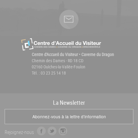
Centre d'Accueil du Visiteur • Caverne du Dragon
Chemin des Dames - RD 18 CD
02160 Oulches-la-Vallée-Foulon
Tél. : 03 23 25 14 18
La
News
letter
Abonnez-vous à la lettre d'information
f
t
i
Rejoignez-nous
a
w
n