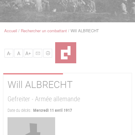
u
de
Navigation
Accueil
Rechercher un combattant
Will ALBRECHT
Fil
d'Ariane
A-
A
A+
Will
ALBRECHT
Gefreiter - Armée allemande
Date du décès :
Mercredi 11 avril 1917