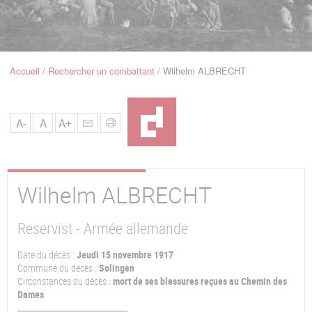
u
de
Navigation
Accueil
Rechercher un combattant
Wilhelm ALBRECHT
Fil
d'Ariane
A-
A
A+
Wilhelm
ALBRECHT
Reservist - Armée allemande
Date du décès :
Jeudi 15 novembre 1917
Commune du décès :
Solingen
Circonstances du décès :
mort de ses blessures reçues au Chemin des
Dames