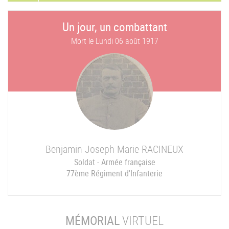
Un jour, un combattant
Mort le
Lundi 06 août 1917
Benjamin Joseph Marie
RACINEUX
Soldat - Armée française
77ème Régiment d'Infanterie
MÉMORIAL
VIRTUEL