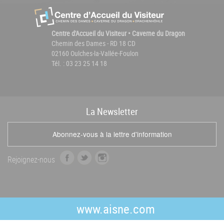
Centre d'Accueil du Visiteur • Caverne du Dragon
Chemin des Dames - RD 18 CD
02160 Oulches-la-Vallée-Foulon
Tél. : 03 23 25 14 18
La
News
letter
Abonnez-vous à la lettre d'information
f
t
i
Rejoignez-nous
a
w
n
c
i
s
e
t
t
b
t
a
www.aisne.com
o
e
g
o
r
r