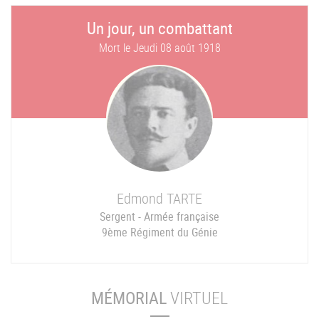
Un jour, un combattant
Mort le
Jeudi 08 août 1918
Edmond
TARTE
Sergent - Armée française
9ème Régiment du Génie
MÉMORIAL
VIRTUEL