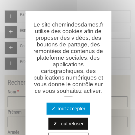
Participer à l'indexation du Mémorial virtuel
Le site chemindesdames.fr
Rendre un hommage pour ce combattant
utilise des cookies afin de
proposer des vidéos, des
boutons de partage, des
Compléter la fiche pour ce combattant
remontées de contenus de
plateforme sociales, des
Proposer un document pour ce combattant
applications
cartographiques, des
publications numériques et
Rechercher
un combattant
vous donne le contrôle sur
ce vous souhaitez activer.
Nom
Tout accepter
Prénom
Tout refuser
Armée