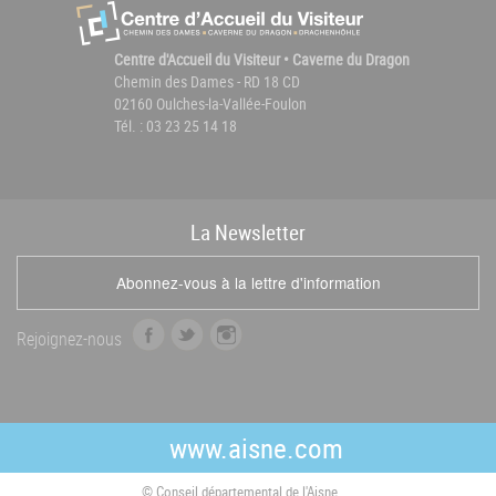
Centre d'Accueil du Visiteur • Caverne du Dragon
Chemin des Dames - RD 18 CD
02160 Oulches-la-Vallée-Foulon
Tél. : 03 23 25 14 18
La
News
letter
Abonnez-vous à la lettre d'information
f
t
i
Rejoignez-nous
a
w
n
c
i
s
e
t
t
b
t
a
www.aisne.com
o
e
g
o
r
r
© Conseil départemental de l'Aisne