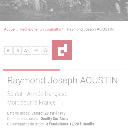
u
de
Navigation
Accueil
Rechercher un combattant
Raymond Joseph AOUSTIN
Fil
d'Ariane
A-
A
A+
Raymond Joseph
AOUSTIN
Soldat - Armée française
Mort pour la France
Date du décès :
Samedi 28 avril 1917
Commune du décès :
Oeuilly Sur Aisne
Circonstances du décès :
à l'ambulance 12/20 à Oeuilly