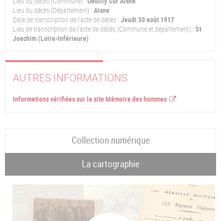
Lieu du décès (Commune) :
Oeuilly Sur Aisne
Lieu du décès (Département) :
Aisne
Date de transcription de l'acte de décès :
Jeudi 30 août 1917
Lieu de transcription de l'acte de décés (Commune et département) :
St
Joachim (Loire-Inférieure)
AUTRES INFORMATIONS
Informations vérifiées sur le site Mémoire des hommes
Collection numérique
La cartographie