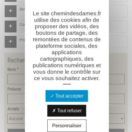
Rendre un hommage pour ce combattant
Le site chemindesdames.fr
utilise des cookies afin de
Compléter la fiche pour ce combattant
proposer des vidéos, des
boutons de partage, des
remontées de contenus de
Proposer un document pour ce combattant
plateforme sociales, des
applications
cartographiques, des
Rechercher
un combattant
publications numériques et
Nom
vous donne le contrôle sur
ce vous souhaitez activer.
Prénom
Tout accepter
Armée
Tout refuser
Personnaliser