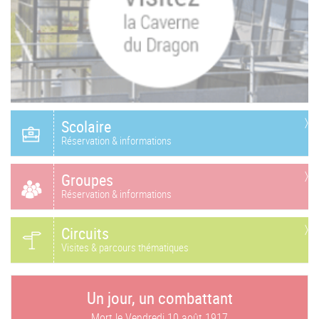
Scolaire
Réservation & informations
Groupes
Réservation & informations
Circuits
Visites & parcours thématiques
Un jour, un combattant
Mort le
Vendredi 10 août 1917