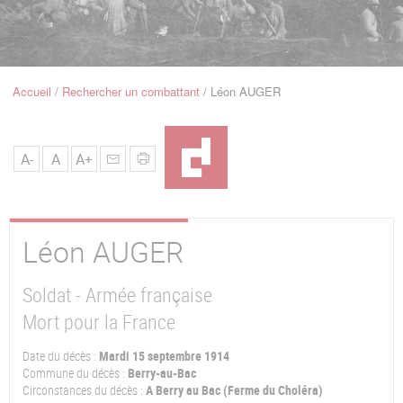
u
de
Navigation
Accueil
Rechercher un combattant
Léon AUGER
Fil
d'Ariane
A-
A
A+
Léon
AUGER
Soldat - Armée française
Mort pour la France
Date du décès :
Mardi 15 septembre 1914
Commune du décès :
Berry-au-Bac
Circonstances du décès :
A Berry au Bac (Ferme du Choléra)