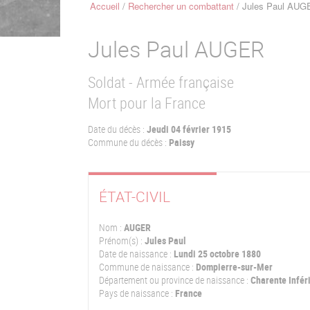
Accueil
Rechercher un combattant
Jules Paul AUG
Fil
d'Ariane
Jules Paul
AUGER
Soldat - Armée française
Mort pour la France
Date du décès :
Jeudi 04 février 1915
Commune du décès :
Paissy
ÉTAT-CIVIL
Nom :
AUGER
Prénom(s) :
Jules Paul
Date de naissance :
Lundi 25 octobre 1880
Commune de naissance :
Dompierre-sur-Mer
Département ou province de naissance :
Charente Infér
Pays de naissance :
France