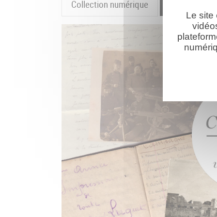
Collection numérique
La cartograp
Le site
vidéo
plateform
numériq