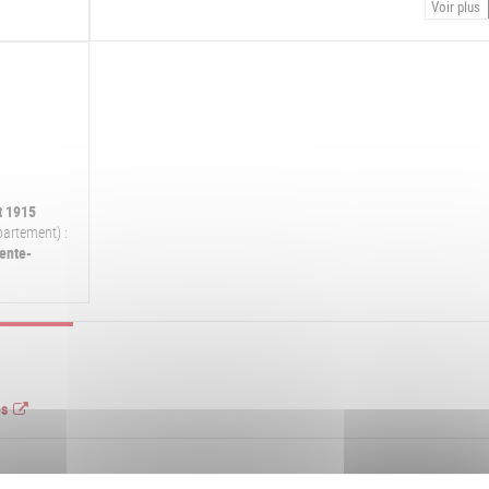
Voir plus
t 1915
partement) :
ente-
es