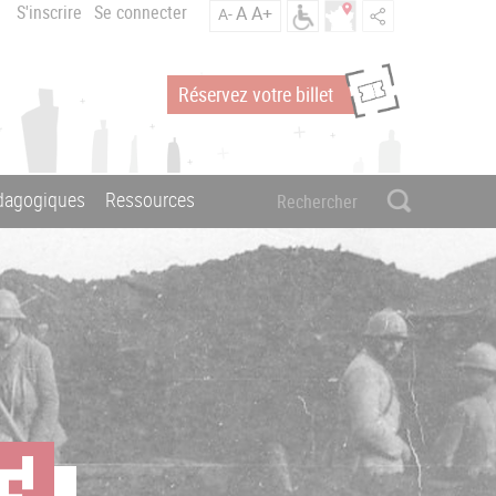
S'inscrire
Se connecter
A
A+
A-
Réservez votre billet
édagogiques
Ressources