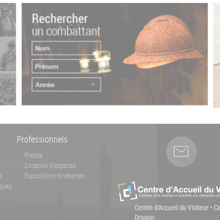
Professionnels
Presse
Location d'espaces
s
Expositions itinérantes
ques
Centre d'Accueil du Visiteur • 
Dragon