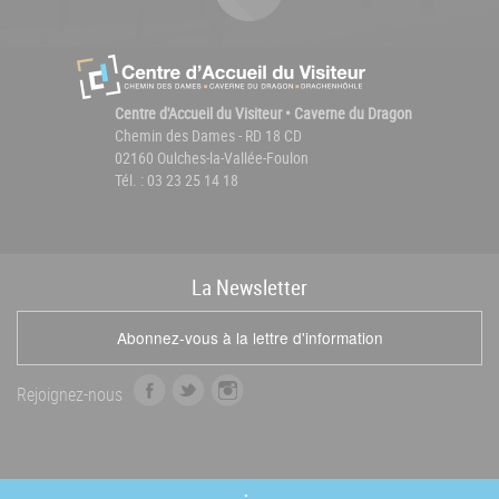
Centre d'Accueil du Visiteur • Caverne du Dragon
Chemin des Dames - RD 18 CD
02160 Oulches-la-Vallée-Foulon
Tél. : 03 23 25 14 18
La
News
letter
Abonnez-vous à la lettre d'information
f
t
i
Rejoignez-nous
a
w
n
c
i
s
e
t
t
b
t
a