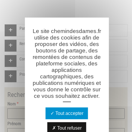
Participer à l'indexation du Mémorial virtuel
Le site chemindesdames.fr
utilise des cookies afin de
proposer des vidéos, des
Rendre un hommage pour ce combattant
boutons de partage, des
remontées de contenus de
Compléter la fiche pour ce combattant
plateforme sociales, des
applications
Proposer un document pour ce combattant
cartographiques, des
publications numériques et
vous donne le contrôle sur
Rechercher
un combattant
ce vous souhaitez activer.
Nom
Tout accepter
Prénom
Tout refuser