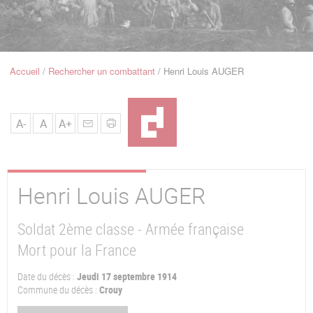
u
de
Navigation
Accueil
Rechercher un combattant
Henri Louis AUGER
Fil
d'Ariane
A-
A
A+
Henri Louis
AUGER
Soldat 2ème classe - Armée française
Mort pour la France
Date du décès :
Jeudi 17 septembre 1914
Commune du décès :
Crouy