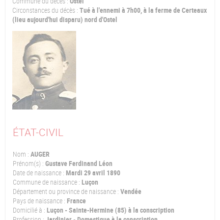
Commune du décès :
Ostel
Circonstances du décès :
Tué à l'ennemi à 7h00, à la ferme de Certeaux
(lieu aujourd'hui disparu) nord d'Ostel
ÉTAT-CIVIL
Nom :
AUGER
Prénom(s) :
Gustave Ferdinand Léon
Date de naissance :
Mardi 29 avril 1890
Commune de naissance :
Luçon
Département ou province de naissance :
Vendée
Pays de naissance :
France
Domicilié à :
Luçon - Sainte-Hermine (85) à la conscription
Profession :
Jardinier - Domestique à la conscription