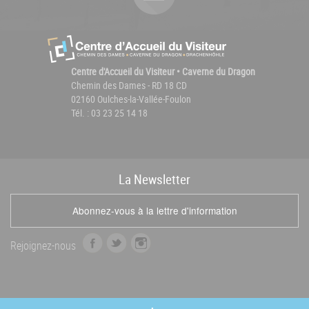
Centre d'Accueil du Visiteur • Caverne du Dragon
Chemin des Dames - RD 18 CD
02160 Oulches-la-Vallée-Foulon
Tél. : 03 23 25 14 18
La
News
letter
Abonnez-vous à la lettre d'information
f
t
i
Rejoignez-nous
a
w
n
c
i
s
e
t
t
b
t
a