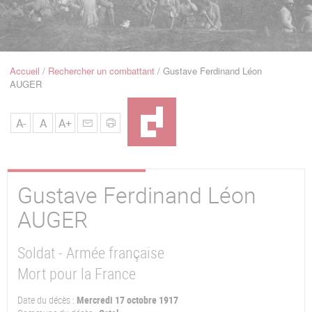
u
de
Navigation
Accueil
Rechercher un combattant
Gustave Ferdinand Léon
Fil
AUGER
d'Ariane
A-
A
A+
Gustave Ferdinand Léon
AUGER
Soldat - Armée française
Mort pour la France
Date du décès :
Mercredi 17 octobre 1917