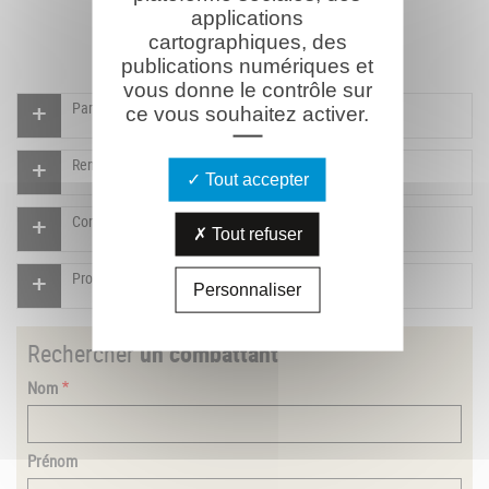
applications
cartographiques, des
publications numériques et
vous donne le contrôle sur
Participer à l'indexation du Mémorial virtuel
ce vous souhaitez activer.
Rendre un hommage pour ce combattant
Tout accepter
Compléter la fiche pour ce combattant
Tout refuser
Proposer un document pour ce combattant
Personnaliser
Rechercher
un combattant
Nom
Prénom