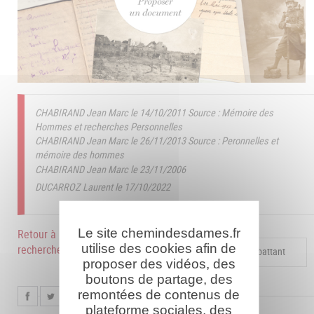
CHABIRAND Jean Marc le 14/10/2011
Source : Mémoire des
Hommes et recherches Personnelles
CHABIRAND Jean Marc le 26/11/2013
Source : Peronnelles et
mémoire des hommes
CHABIRAND Jean Marc le 23/11/2006
DUCARROZ Laurent le 17/10/2022
Le site chemindesdames.fr
Retour à la
utilise des cookies afin de
recherche
Compléter la fiche pour ce combattant
proposer des vidéos, des
boutons de partage, des
remontées de contenus de
plateforme sociales, des