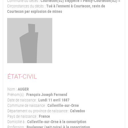
Commune du décès :
Courtecon(02) s'appelle « Pancy-Courtecon(02) »
Circonstances du décès :
Tué à l'ennemi à Courtecon, ravin de
Courtecon par explosion de mines
ÉTAT-CIVIL
Nom :
AUGER
Prénom(s) :
François Joseph Fernand
Date de naissance :
Lundi 11 avril 1887
Commune de naissance :
Colleville-sur-Orne
Département ou province de naissance :
Calvados
Pays de naissance :
France
Domicilié à :
Colleville-sur-Orne à la conscription
Profession :
Boulanger (sait cuire) à la conscription