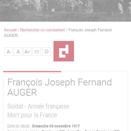
u
de
Navigation
Accueil
Rechercher un combattant
François Joseph Fernand
Fil
AUGER
d'Ariane
A-
A
A+
François Joseph Fernand
AUGER
Soldat - Armée française
Mort pour la France
Date du décès :
Dimanche 04 novembre 1917