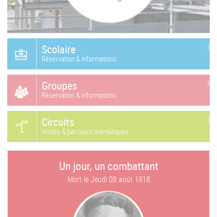
Scolaire
Réservation & informations
Groupes
Réservation & informations
Circuits
Visites & parcours thématiques
Un jour, un combattant
Mort le
Jeudi 08 août 1918