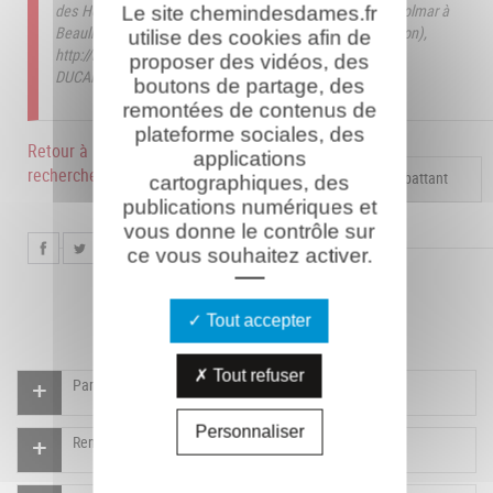
des Hommes", cimetière provisoire du Trou-Bricot - PC Colmar à
Le site chemindesdames.fr
Beaulne-et-Chivy (Services des Sépultures de guerre/ Laon),
utilise des cookies afin de
http://monsite.orange.fr/trou-bricot.les133/index.jhtml
proposer des vidéos, des
DUCARROZ Laurent le 27/12/2021
boutons de partage, des
remontées de contenus de
plateforme sociales, des
Retour à la
applications
recherche
Compléter la fiche pour ce combattant
cartographiques, des
publications numériques et
vous donne le contrôle sur
ce vous souhaitez activer.
Tout accepter
Tout refuser
Participer à l'indexation du Mémorial virtuel
Personnaliser
Rendre un hommage pour ce combattant